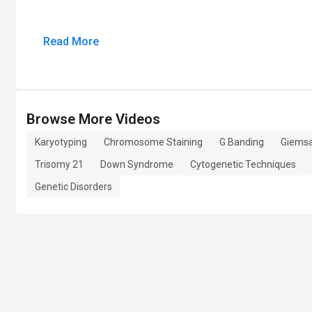
Read More
Browse More Videos
Karyotyping
Chromosome Staining
G Banding
Giemsa
Trisomy 21
Down Syndrome
Cytogenetic Techniques
Genetic Disorders