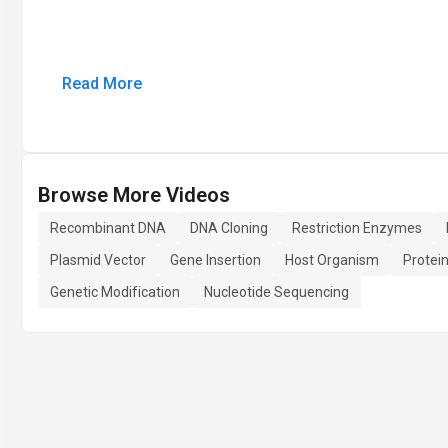
Read More
Browse More Videos
Recombinant DNA
DNA Cloning
Restriction Enzymes
Plasmid Vector
Gene Insertion
Host Organism
Protei
Genetic Modification
Nucleotide Sequencing