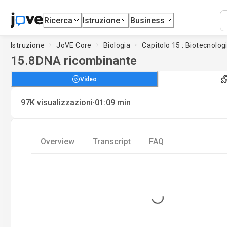
Ricerca
Istruzione
Business
Istruzione
JoVE Core
Biologia
Capitolo 15 : Biotecnolog
15.8
DNA ricombinante
Video
·
97K
visualizzazioni
01:09
min
Overview
Transcript
FAQ
Loading...