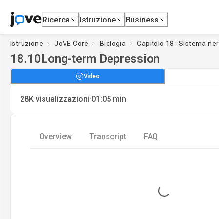
Ricerca
Istruzione
Business
Istruzione
JoVE Core
Biologia
Capitolo 18 : Sistema ne
18.10
Long-term Depression
Video
·
28K
visualizzazioni
01:05
min
Overview
Transcript
FAQ
Loading...