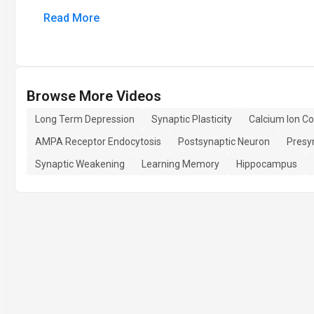
Read More
Browse More Videos
Long Term Depression
Synaptic Plasticity
Calcium Ion Co
AMPA Receptor Endocytosis
Postsynaptic Neuron
Presy
Synaptic Weakening
Learning Memory
Hippocampus