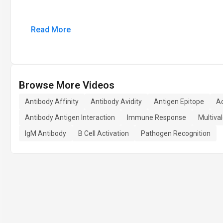
Read More
Browse More Videos
Antibody Affinity
Antibody Avidity
Antigen Epitope
A
Antibody Antigen Interaction
Immune Response
Multiva
IgM Antibody
B Cell Activation
Pathogen Recognition