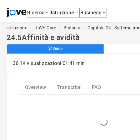
Ricerca
Istruzione
Business
Istruzione
JoVE Core
Biologia
Capitolo 24 : Sistema im
24.5
Affinità e avidità
Video
·
36.1K
visualizzazioni
01:41
min
Overview
Transcript
FAQ
Loading...