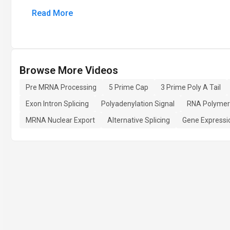
Read More
Browse More Videos
Pre MRNA Processing
5 Prime Cap
3 Prime Poly A Tail
Exon Intron Splicing
Polyadenylation Signal
RNA Polymera
MRNA Nuclear Export
Alternative Splicing
Gene Expressi