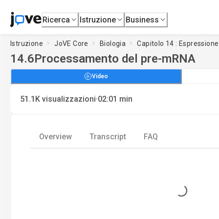
Ricerca
Istruzione
Business
Istruzione
JoVE Core
Biologia
Capitolo 14 : Espression
14.6
Processamento del pre-mRNA
Video
·
51.1K
visualizzazioni
02:01
min
Overview
Transcript
FAQ
Loading...