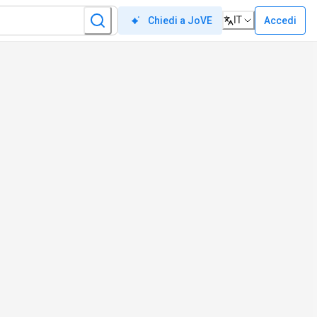
IT
Accedi
Chiedi a JoVE