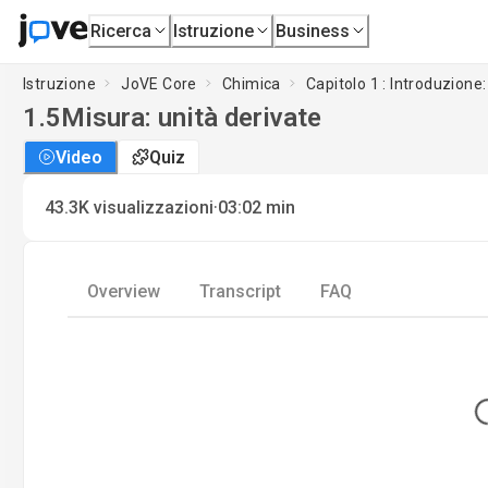
Ricerca
Istruzione
Business
Istruzione
JoVE Core
Chimica
Capitolo 1 : Introduzione
1.5
Misura: unità derivate
Video
Quiz
·
43.3K
visualizzazioni
03:02
min
Overview
Transcript
FAQ
Lo