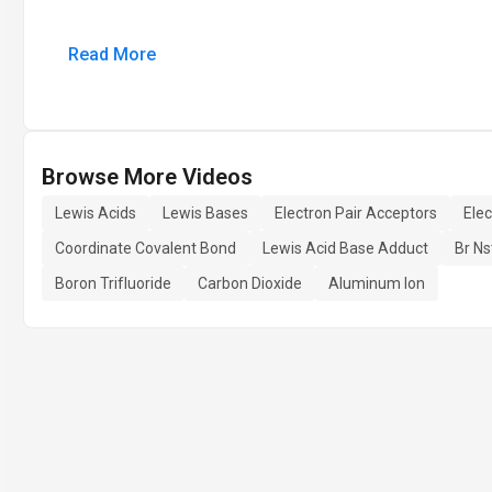
Read More
Browse More Videos
Lewis Acids
Lewis Bases
Electron Pair Acceptors
Elec
Coordinate Covalent Bond
Lewis Acid Base Adduct
Br N
Boron Trifluoride
Carbon Dioxide
Aluminum Ion