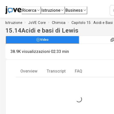
Ricerca
Istruzione
Business
Istruzione
JoVE Core
Chimica
Capitolo 15 : Acidi e Basi
15.14
Acidi e basi di Lewis
Video
·
38.9K
visualizzazioni
02:33
min
Overview
Transcript
FAQ
Loading...