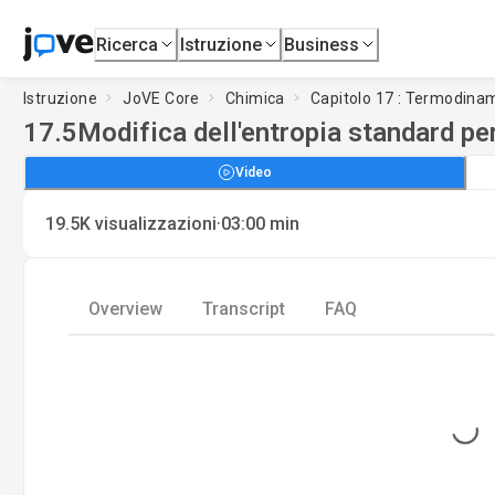
Ricerca
Istruzione
Business
Istruzione
JoVE Core
Chimica
Capitolo 17 : Termodina
17.5
Modifica dell'entropia standard pe
Video
·
19.5K
visualizzazioni
03:00
min
Overview
Transcript
FAQ
Loading...