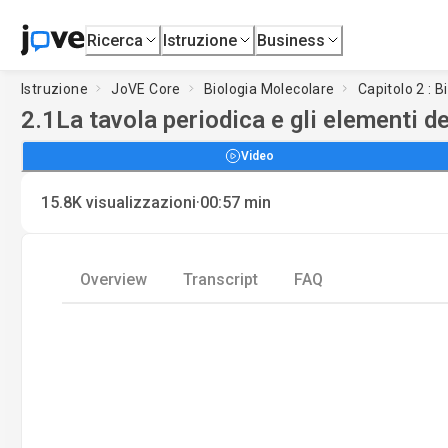
Ricerca
Istruzione
Business
Istruzione
JoVE Core
Biologia Molecolare
Capitolo 2 : B
2.1
La tavola periodica e gli elementi d
Video
·
15.8K
visualizzazioni
00:57
min
Overview
Transcript
FAQ