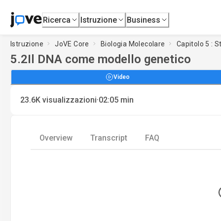
Ricerca
Istruzione
Business
Istruzione
JoVE Core
Biologia Molecolare
Capitolo 5 : 
5.2
Il DNA come modello genetico
Video
·
23.6K
visualizzazioni
02:05
min
Overview
Transcript
FAQ
L