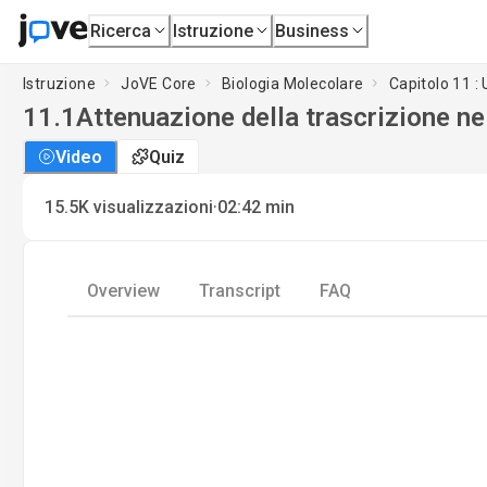
Ricerca
Istruzione
Business
Istruzione
JoVE Core
Biologia Molecolare
Capitolo 11 : 
11.1
Attenuazione della trascrizione ne
Video
Quiz
·
15.5K
visualizzazioni
02:42
min
Overview
Transcript
FAQ