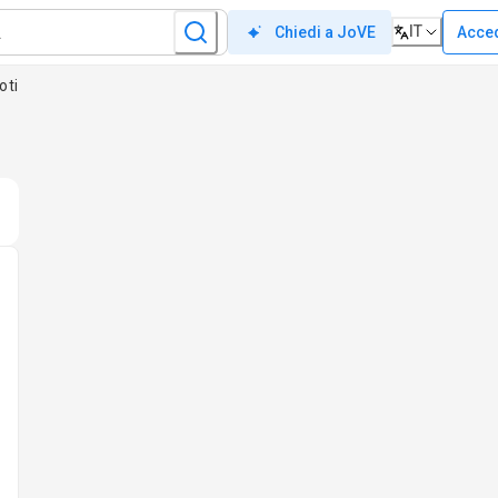
IT
Acce
Chiedi a JoVE
oti