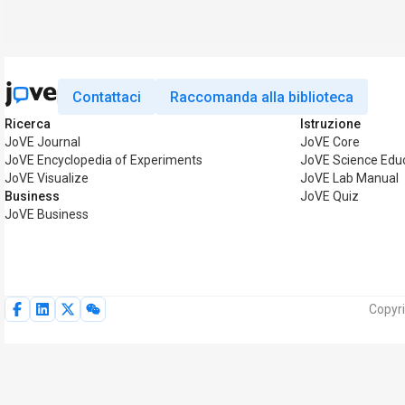
Contattaci
Raccomanda alla biblioteca
Ricerca
Istruzione
JoVE Journal
JoVE Core
JoVE Encyclopedia of Experiments
JoVE Science Edu
JoVE Visualize
JoVE Lab Manual
Business
JoVE Quiz
JoVE Business
Copyri