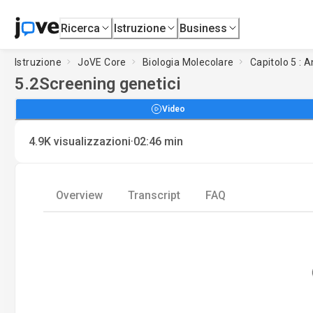
Ricerca
Istruzione
Business
Istruzione
JoVE Core
Biologia Molecolare
Capitolo 5 : A
5.2
Screening genetici
Video
·
4.9K
visualizzazioni
02:46
min
Overview
Transcript
FAQ
Lo