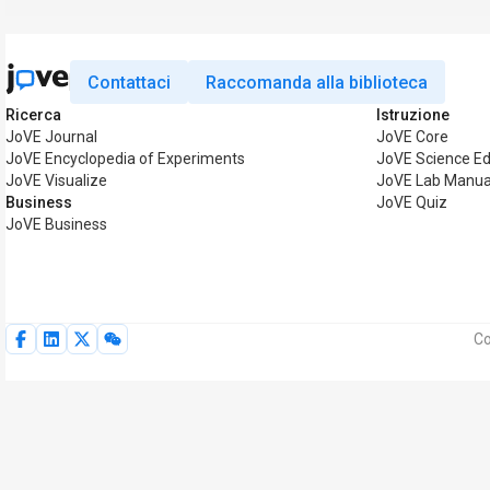
Contattaci
Raccomanda alla biblioteca
Ricerca
Istruzione
JoVE Journal
JoVE Core
JoVE Encyclopedia of Experiments
JoVE Science Ed
JoVE Visualize
JoVE Lab Manua
Business
JoVE Quiz
JoVE Business
Co