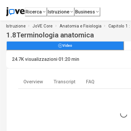
Ricerca
Istruzione
Business
Istruzione
JoVE Core
Anatomia e Fisiologia
Capitolo 1 
1.8
Terminologia anatomica
Video
·
24.7K
visualizzazioni
01:20
min
Overview
Transcript
FAQ
Loading...