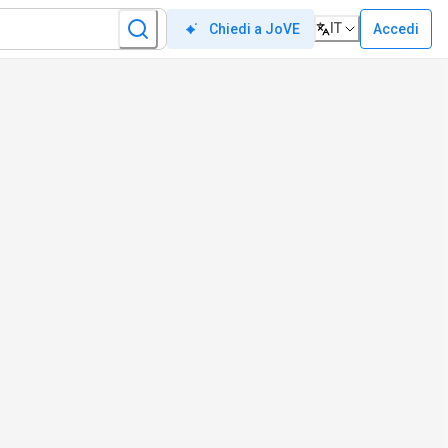
IT
Accedi
Chiedi a JoVE