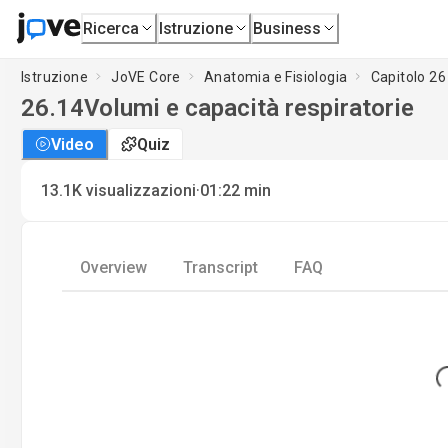
Ricerca
Istruzione
Business
Istruzione
JoVE Core
Anatomia e Fisiologia
Capitolo 26
26.14
Volumi e capacità respiratorie
Video
Quiz
·
13.1K
visualizzazioni
01:22
min
Overview
Transcript
FAQ
Load