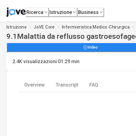
Ricerca
Istruzione
Business
Istruzione
JoVE Core
Infermieristica Medico-Chirurgica
9.1
Malattia da reflusso gastroesofageo 
Video
·
2.4K
visualizzazioni
01:29
min
Overview
Transcript
FAQ