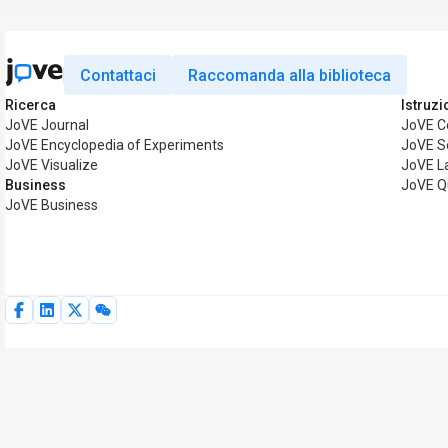
Contattaci
Raccomanda alla biblioteca
Ricerca
Istruzi
JoVE Journal
JoVE C
JoVE Encyclopedia of Experiments
JoVE S
JoVE Visualize
JoVE L
Business
JoVE Q
JoVE Business