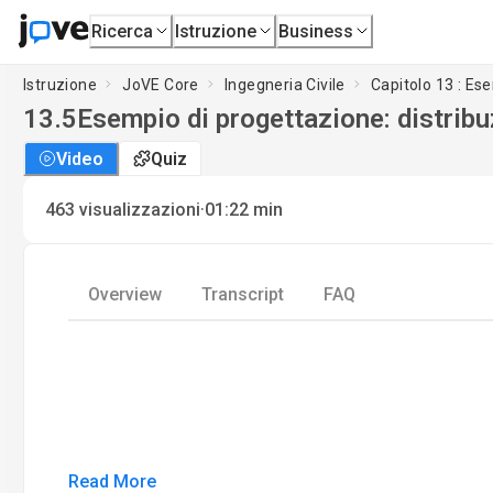
Ricerca
Istruzione
Business
Istruzione
JoVE Core
Ingegneria Civile
Capitolo 13 : Es
13.5
Esempio di progettazione: distribuz
Video
Quiz
·
463
visualizzazioni
01:22
min
Overview
Transcript
FAQ
Read More