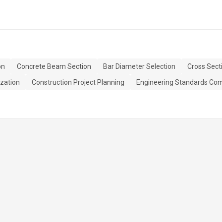
on
Concrete Beam Section
Bar Diameter Selection
Cross Sect
ization
Construction Project Planning
Engineering Standards Co