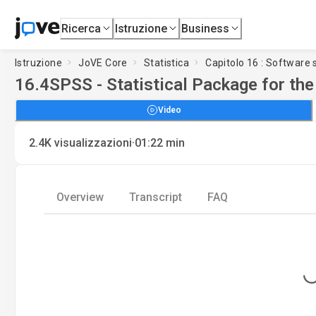
Ricerca
Istruzione
Business
Istruzione
JoVE Core
Statistica
Capitolo 16 : Software s
16.4
SPSS - Statistical Package for th
Video
·
2.4K
visualizzazioni
01:22
min
Overview
Transcript
FAQ
Loading.