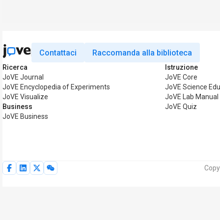
Contattaci
Raccomanda alla biblioteca
Ricerca
Istruzione
JoVE Journal
JoVE Core
JoVE Encyclopedia of Experiments
JoVE Science Edu
JoVE Visualize
JoVE Lab Manual
Business
JoVE Quiz
JoVE Business
Copyr