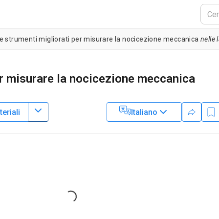
e strumenti migliorati per misurare la nocicezione meccanica
nelle 
er misurare la nocicezione meccanica
eriali
Italiano
2
erson Cancer Center
,
Neuroscience Graduate Program, Graduate
3
D Anderson Cancer Center
,
Genetics and Epigenetics Graduate
ersity of Texas MD Anderson Cancer Center
Loading...