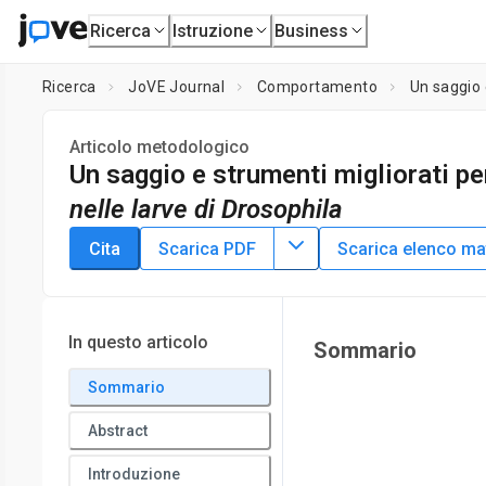
Ricerca
Istruzione
Business
Ricerca
JoVE Journal
Comportamento
Un saggio 
Articolo metodologico
Un saggio e strumenti migliorati p
nelle larve di Drosophila
DOI:
10.3791/61911
⸱
29 ottobre 2020
Cita
Scarica PDF
Scarica elenco mat
1
1
,
2
,
3
,
Roger Lopez-Bellido
Michael J. Galko
1
Department of Genetics,
The University of Texas MD And
School of Biomedical Sciences,
The University of Texas M
In questo articolo
Sommario
Program, Graduate School of Biomedical Sciences,
The Univ
Sommario
Abstract
Introduzione