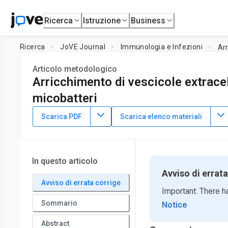
Ricerca
Istruzione
Business
Ricerca
JoVE Journal
Immunologia e Infezioni
Arr
Articolo metodologico
Arricchimento di vescicole extracel
micobatteri
DOI:
10.3791/65138
⸱
8 dicembre 2023
Scarica PDF
Scarica elenco materiali
1
1
1
,
2
,
,
,
Praapti Jayaswal
Mohd Ilyas
Kuljit Singh
Saurabh 
1
,
4
1
,
,
Nishant Sharma
Vishal Gupta
Krishnamohan Atmaku
1
Bacterial Pathogenesis Laboratory, Infectious Diseases an
In questo articolo
2
Institute,
NCR Biotech Science Cluster
,
Clinical Microbiolog
Avviso di errata
4
Avviso di errata corrige
Research Complex for Eastern Region
,
Public Health Resea
Important: There h
Sommario
Notice
Abstract