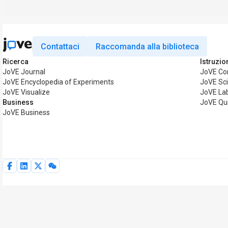
Contattaci
Raccomanda alla biblioteca
Ricerca
Istruzio
JoVE Journal
JoVE Co
JoVE Encyclopedia of Experiments
JoVE Sc
JoVE Visualize
JoVE La
Business
JoVE Qu
JoVE Business