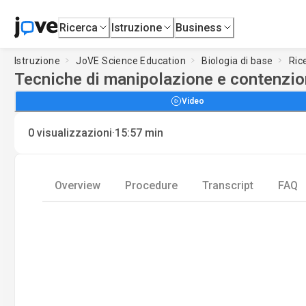
Ricerca
Istruzione
Business
Istruzione
JoVE Science Education
Biologia di base
Ric
Tecniche di manipolazione e contenzion
Video
·
0
visualizzazioni
15:57
min
Overview
Procedure
Transcript
FAQ