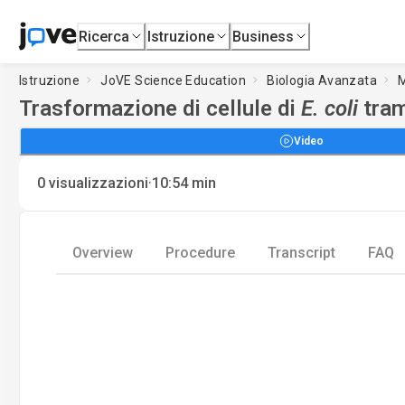
Ricerca
Istruzione
Business
Istruzione
JoVE Science Education
Biologia Avanzata
M
Trasformazione di cellule di
E. coli
tram
Video
·
0
visualizzazioni
10:54
min
Overview
Procedure
Transcript
FAQ