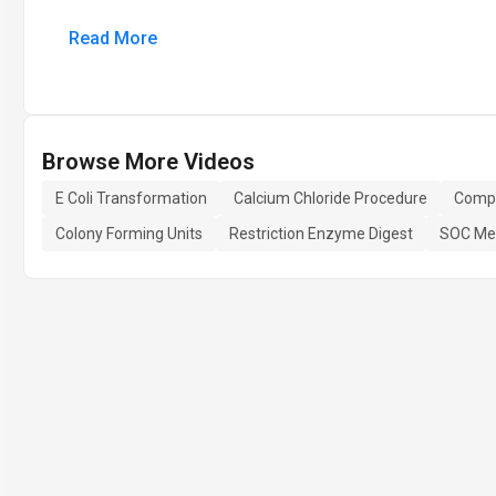
Read More
Browse More Videos
E Coli Transformation
Calcium Chloride Procedure
Compe
Colony Forming Units
Restriction Enzyme Digest
SOC Me