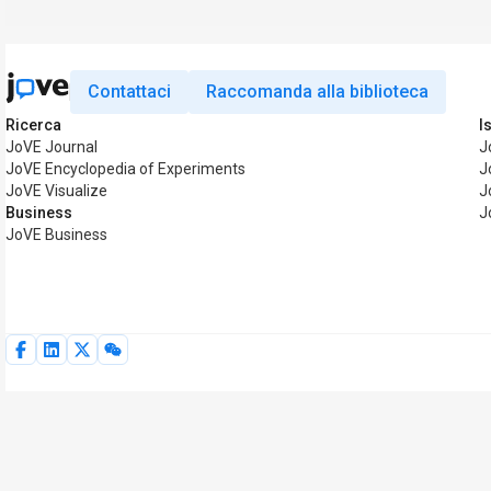
Contattaci
Raccomanda alla biblioteca
Ricerca
I
JoVE Journal
J
JoVE Encyclopedia of Experiments
J
JoVE Visualize
J
Business
J
JoVE Business