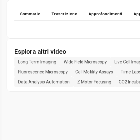
Sommario
Trascrizione
Approfondimenti
App
Esplora altri video
Long Term Imaging
Wide Field Microscopy
Live Cell Ima
Fluorescence Microscopy
Cell Motility Assays
Time Lap
Data Analysis Automation
Z Motor Focusing
CO2 Incub