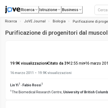
Ricerca
Istruzione
Business
Ricerca
JoVE Journal
Biologia
Purificazione di proge
Purificazione di progenitori dal musco
19.9K visualizzazioni
•
Citato da 31
•
12:55
min
•
16 marzo 20
•
16 marzo 2011
19.9K visualizzazioni
1
1
,
Lin Yi
Fabio Rossi
1
The Biomedical Research Centre,
University of British Columb