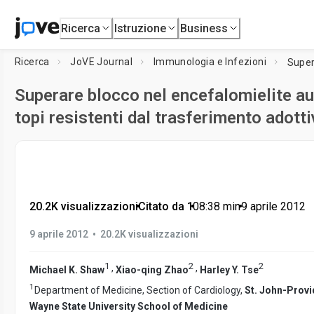
Ricerca
Istruzione
Business
Ricerca
JoVE Journal
Immunologia e Infezioni
Superare blocco nel encefalomielite a
topi resistenti dal trasferimento adott
20.2K visualizzazioni
•
Citato da 1
•
08:38
min
•
9 aprile 2012
•
9 aprile 2012
20.2K visualizzazioni
1
2
2
,
,
Michael K. Shaw
Xiao-qing Zhao
Harley Y. Tse
1
Department of Medicine, Section of Cardiology,
St. John-Prov
Wayne State University School of Medicine