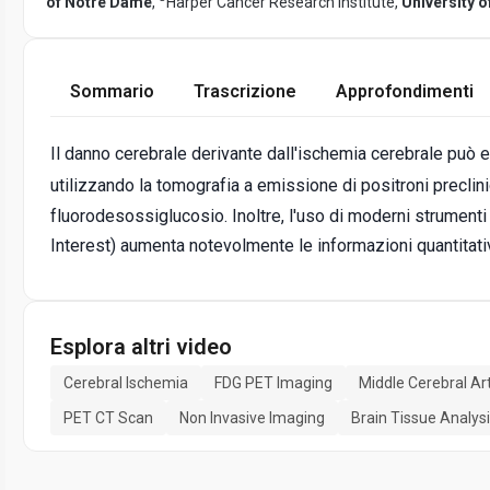
of Notre Dame
,
Harper Cancer Research Institute,
University 
Sommario
Trascrizione
Approfondimenti
Il danno cerebrale derivante dall'ischemia cerebrale può 
utilizzando la tomografia a emissione di positroni preclini
fluorodesossiglucosio. Inoltre, l'uso di moderni strument
Interest) aumenta notevolmente le informazioni quantitativ
Esplora altri video
Cerebral Ischemia
FDG PET Imaging
Middle Cerebral Ar
PET CT Scan
Non Invasive Imaging
Brain Tissue Analys