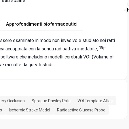
of Notre Dame
Approfondimenti biofarmaceutici
essere esaminato in modo non invasivo e studiato nei ratti
18
ca accoppiata con la sonda radioattiva iniettabile,
F-
i software che includono modelli cerebrali VOI (Volume of
e raccolte da questi studi.
tery Occlusion
Sprague Dawley Rats
VOI Template Atlas
is
Ischemic Stroke Model
Radioactive Glucose Probe