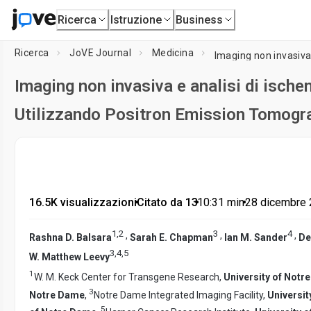
Ricerca
Istruzione
Business
Ricerca
JoVE Journal
Medicina
Imaging non invasiva e analisi di ischem
Utilizzando Positron Emission Tomogr
16.5K visualizzazioni
•
Citato da 13
•
10:31
min
•
28 dicembre
1
,
2
3
4
,
,
,
Rashna D. Balsara
Sarah E. Chapman
Ian M. Sander
De
3
,
4
,
5
W. Matthew Leevy
1
W. M. Keck Center for Transgene Research,
University of Notr
3
Notre Dame
,
Notre Dame Integrated Imaging Facility,
Universit
5