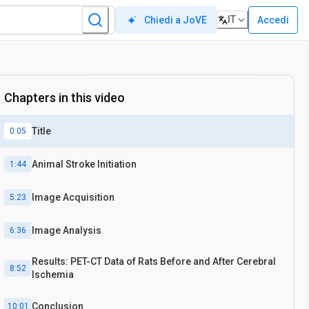
IT
Accedi
Chiedi a JoVE
18
F-FDG
Chapters in this video
Title
0:05
Animal Stroke Initiation
1:44
Image Acquisition
5:23
Image Analysis
6:36
Results: PET-CT Data of Rats Before and After Cerebral
8:52
Ischemia
Conclusion
10:01