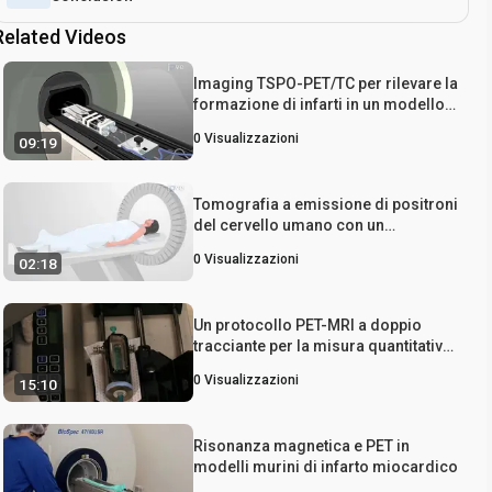
Related Videos
Imaging TSPO-PET/TC per rilevare la
formazione di infarti in un modello
murino di ictus ischemico
0
Visualizzazioni
09:19
Tomografia a emissione di positroni
del cervello umano con un
radiotracciante
0
Visualizzazioni
02:18
Un protocollo PET-MRI a doppio
tracciante per la misura quantitativa
dell'assorbimento dei substrati
0
Visualizzazioni
15:10
energetici cerebrali regionali nel
ratto
Risonanza magnetica e PET in
modelli murini di infarto miocardico