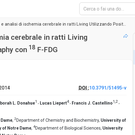
Imaging non invasiva e analisi di ischemia cerebrale in ratti Living Utilizzando Positron Emission Tomography con
ia cerebrale in ratti Living
18
aphy con
F-FDG
 2014
DOI :
10.3791/51495-v
1
4
1
,
2
,
,
,
borah L. Donahue
Lucas Liepert
Francis J. Castellino
2
e Dame
,
Department of Chemistry and Biochemistry,
University of
4
y of Notre Dame
,
Department of Biological Sciences,
University