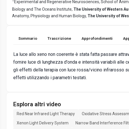
1
Experimental and Regenerative Neurosciences, School of Anima
Biology and The Oceans Institute,
The University of Western Au
Anatomy, Physiology and Human Biology,
The University of Wes
Sommario
Trascrizione
Approfondimenti
App
La luce allo xeno non coerente è stata fatta passare attrav
fornire luce di lunghezza d'onda e intensità variabili alle c
gli effetti della terapia con luce rossa/vicino infrarosso 
effetti utilizzando i parametri testati.
Esplora altri video
Red Near Infrared Light Therapy
Oxidative Stress Assess
Xenon Light Delivery System
Narrow Band Interference Filt