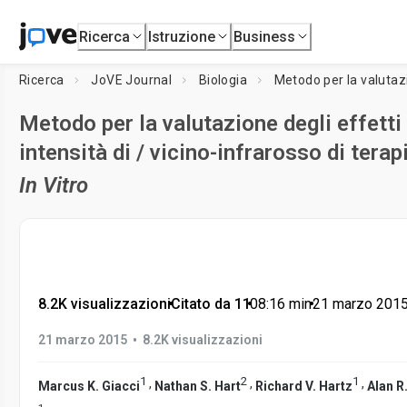
Ricerca
Istruzione
Business
Ricerca
JoVE Journal
Biologia
Metodo per la valutazione degli effetti 
intensità di / vicino-infrarosso di tera
In Vitro
8.2K visualizzazioni
•
Citato da 11
•
08:16
min
•
21 marzo 201
•
21 marzo 2015
8.2K visualizzazioni
1
2
1
,
,
,
Marcus K. Giacci
Nathan S. Hart
Richard V. Hartz
Alan R