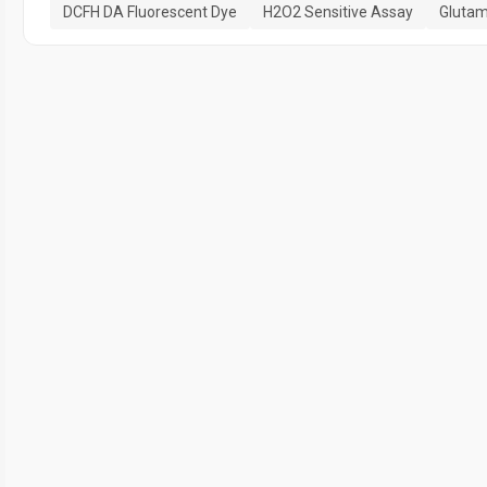
DCFH DA Fluorescent Dye
H2O2 Sensitive Assay
Glutam