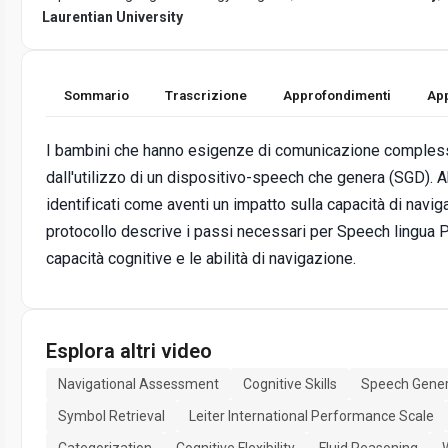
Laurentian University
Sommario
Trascrizione
Approfondimenti
App
I bambini che hanno esigenze di comunicazione compless
dall'utilizzo di un dispositivo-speech che genera (SGD). Ab
identificati come aventi un impatto sulla capacità di naviga
protocollo descrive i passi necessari per Speech lingua P
capacità cognitive e le abilità di navigazione.
Esplora altri video
Navigational Assessment
Cognitive Skills
Speech Gener
Symbol Retrieval
Leiter International Performance Scale
Categorization
Cognitive Flexibility
Fluid Reasoning