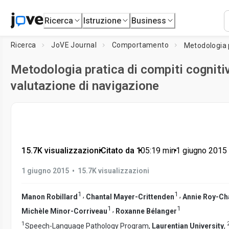
Ricerca
Istruzione
Business
Ricerca
JoVE Journal
Comportamento
Metodologia pratica di compiti cognitivi
valutazione di navigazione
15.7K visualizzazioni
•
Citato da 1
•
05:19
min
•
1 giugno 2015
•
1 giugno 2015
15.7K visualizzazioni
1
1
,
,
Manon Robillard
Chantal Mayer-Crittenden
Annie Roy-Ch
1
1
,
Michèle Minor-Corriveau
Roxanne Bélanger
1
Speech-Language Pathology Program,
Laurentian University
,