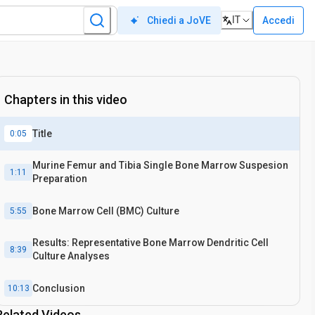
IT
Accedi
Chiedi a JoVE
Chapters in this video
Title
0:05
Murine Femur and Tibia Single Bone Marrow Suspesion
1:11
Preparation
Bone Marrow Cell (BMC) Culture
5:55
Results: Representative Bone Marrow Dendritic Cell
8:39
Culture Analyses
Conclusion
10:13
Related Videos