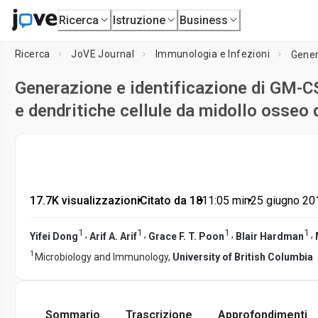
Ricerca
Istruzione
Business
Ricerca
JoVE Journal
Immunologia e Infezioni
Generazione e identificazione di GM-
e dendritiche cellule da midollo osseo 
17.7K visualizzazioni
•
Citato da 18
•
11:05
min
•
25 giugno 20
1
1
1
1
,
,
,
,
Yifei Dong
Arif A. Arif
Grace F. T. Poon
Blair Hardman
1
Microbiology and Immunology,
University of British Columbia
Sommario
Trascrizione
Approfondimenti