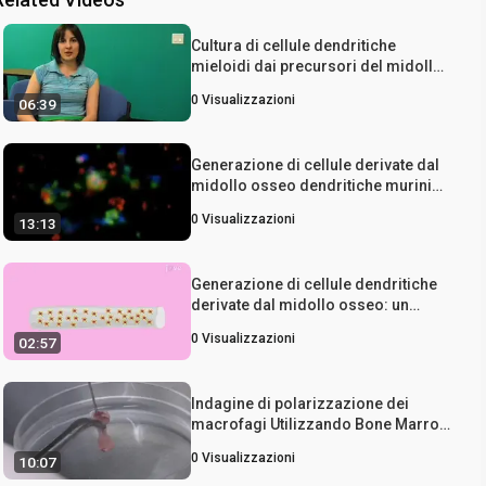
Cultura di cellule dendritiche
mieloidi dai precursori del midollo
osseo
0
Visualizzazioni
06:39
Generazione di cellule derivate dal
midollo osseo dendritiche murini
per l'uso in 2-fotone Imaging
0
Visualizzazioni
13:13
Generazione di cellule dendritiche
derivate dal midollo osseo: un
metodo per generare cellule
0
Visualizzazioni
02:57
dendritiche dal midollo osseo di
topo
Indagine di polarizzazione dei
macrofagi Utilizzando Bone Marrow
macrofagi derivati
0
Visualizzazioni
10:07