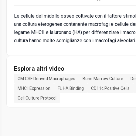
Le cellule del midollo osseo coltivate con il fattore stim
una coltura eterogenea contenente macrofagi e cellule den
legame MHCII e ialuronano (HA) per differenziare i macrof
cultura hanno molte somiglianze con i macrofagi alveolari.
Esplora altri video
GM CSF Derived Macrophages
Bone Marrow Culture
Den
MHCII Expression
FL HA Binding
CD11c Positive Cells
Cell Culture Protocol