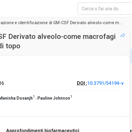
Generazione e identificazione di GM-CSF Derivato alveolo-come macrofagi e dendritiche cellule da midollo osseo di topo
CSF Derivato alveolo-come macrofagi
di topo
16
DOI :
10.3791/54194-v
1
1
,
Manisha Dosanjh
Pauline Johnson
Approfondimenti biofarmaceutici