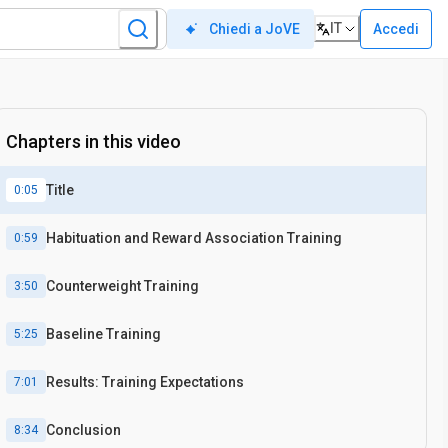
IT
Accedi
Chiedi a JoVE
Chapters in this video
Title
0:05
Habituation and Reward Association Training
0:59
Counterweight Training
3:50
Baseline Training
5:25
Results: Training Expectations
7:01
Conclusion
8:34