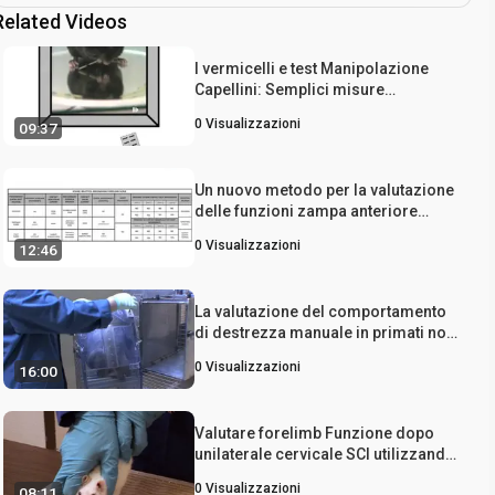
Related Videos
I vermicelli e test Manipolazione
Capellini: Semplici misure
quantitative della funzione zampe
0
Visualizzazioni
09:37
anteriori abile nel ratto e nel topo
Un nuovo metodo per la valutazione
delle funzioni zampa anteriore
prossimale e distale del Ratto: la
0
Visualizzazioni
12:46
(IBB) Irvine, Beatties e Bresnahan
Scala arti anteriori
La valutazione del comportamento
di destrezza manuale in primati non
umani
0
Visualizzazioni
16:00
Valutare forelimb Funzione dopo
unilaterale cervicale SCI utilizzando
Compiti Novel: Arto Step-alternanza,
0
Visualizzazioni
08:11