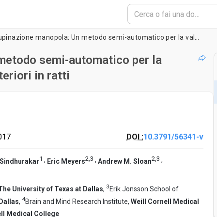
L'attività di supinazione manopola: Un metodo semi-automatico per la valutazione della funzione degli arti anteriori in ratti
 metodo semi-automatico per la
eriori in ratti
017
DOI :
10.3791/56341-v
1
2
,
3
2
,
3
,
,
,
 Sindhurakar
Eric Meyers
Andrew M. Sloan
3
The University of Texas at Dallas
,
Erik Jonsson School of
4
Dallas
,
Brain and Mind Research Institute,
Weill Cornell Medical
ell Medical College