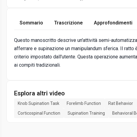
Sommario
Trascrizione
Approfondimenti
Questo manoscritto descrive un'attività semi-automatizzata
afferrare e supinazione un manipulandum sferica. Il ratto 
criterio impostato dall'utente. Questa operazione aumenta il
ai compiti tradizionali.
Esplora altri video
Knob Supination Task
Forelimb Function
Rat Behavior
Corticospinal Function
Supination Training
Behavioral B