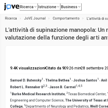
Ricerca
Istruzione
Business
Ricerca
JoVE Journal
Comportamento
L'attività di supinazione manopola: Un
valutazione della funzione degli arti ant
9.4K visualizzazioni
•
Citato da 9
•
09:26
min
•
28 settembre 2
1
1
1
,
,
,
Samuel D. Butensky
Thelma Bethea
Joshua Santos
Anil
2
,
3
1
,
4
,
5
,
Robert L. Rennaker II
Jason B. Carmel
1
2
Burke Medical Research Institute
,
Texas Biomedical Center,
Engineering and Computer Science,
The University of Texas at 
5
College
,
Departments of Neurology and Pediatrics,
Weill Corn