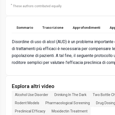
*
These authors contributed equally
Sommario
Trascrizione
Approfondimenti
App
Disordine di uso di alcol (AUD) è un problema importante 
di trattamenti più efficaci è necessaria per compensare l
popolazione di pazienti. A tal fine, il seguente protocollo 
roditore semplici per valutare l'efficacia preclinica di com
Esplora altri video
Alcohol Use Disorder
Drinking In The Dark
Two Bottle C
Rodent Models
Pharmacological Screening
Drug Dosin
Preclinical Efficacy
Moxidectin Treatment