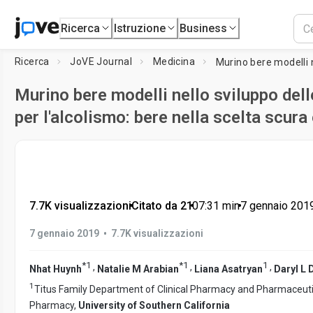
Ricerca
Istruzione
Business
Ricerca
JoVE Journal
Medicina
Murino bere modelli nello sviluppo del
per l'alcolismo: bere nella scelta scura 
7.7K visualizzazioni
•
Citato da 21
•
07:31
min
•
7 gennaio 201
•
7 gennaio 2019
7.7K visualizzazioni
*
1
*
1
1
,
,
,
Nhat Huynh
Natalie M Arabian
Liana Asatryan
Daryl L 
1
Titus Family Department of Clinical Pharmacy and Pharmaceutic
Pharmacy,
University of Southern California