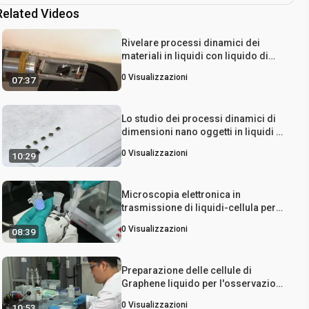
Related Videos
Rivelare processi dinamici dei
materiali in liquidi con liquido di
trasmissione microscopia
0
Visualizzazioni
07:37
elettronica cellulare
Lo studio dei processi dinamici di
dimensioni nano oggetti in liquidi di
utilizzare la scansione microscopia
0
Visualizzazioni
10:29
elettronica a trasmissione
Microscopia elettronica in
trasmissione di liquidi-cellula per
l'inseguimento auto-assemblaggio
0
Visualizzazioni
08:39
delle nanoparticelle
Preparazione delle cellule di
Graphene liquido per l'osservazione
di materiale batteria agli ioni di litio
0
Visualizzazioni
10:53