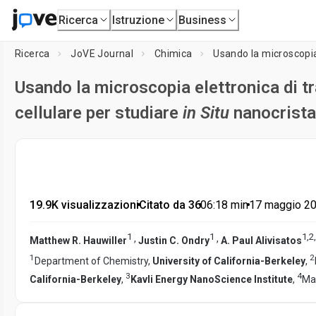
Ricerca
Istruzione
Business
Ricerca
JoVE Journal
Chimica
Usando la microscopia elettronica di t
cellulare per studiare
in Situ
nanocrista
19.9K visualizzazioni
•
Citato da 36
•
06:18
min
•
17 maggio 2
1
1
1
,
2
,
,
,
Matthew R. Hauwiller
Justin C. Ondry
A. Paul Alivisatos
1
2
Department of Chemistry,
University of California-Berkeley
,
3
4
California-Berkeley
,
Kavli Energy NanoScience Institute
,
Mat