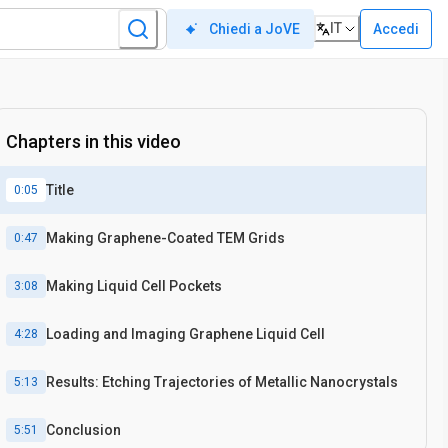
IT
Accedi
Chiedi a JoVE
in Situ
nanocristallo acquaforte
Chapters in this video
Title
0:05
Making Graphene-Coated TEM Grids
0:47
Making Liquid Cell Pockets
3:08
Loading and Imaging Graphene Liquid Cell
4:28
Results: Etching Trajectories of Metallic Nanocrystals
5:13
Conclusion
5:51