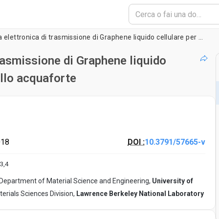
Usando la microscopia elettronica di trasmissione di Graphene liquido cellulare per studiare
rasmissione di Graphene liquido
llo acquaforte
018
DOI :
10.3791/57665-v
3
,
4
Department of Material Science and Engineering,
University of
erials Sciences Division,
Lawrence Berkeley National Laboratory