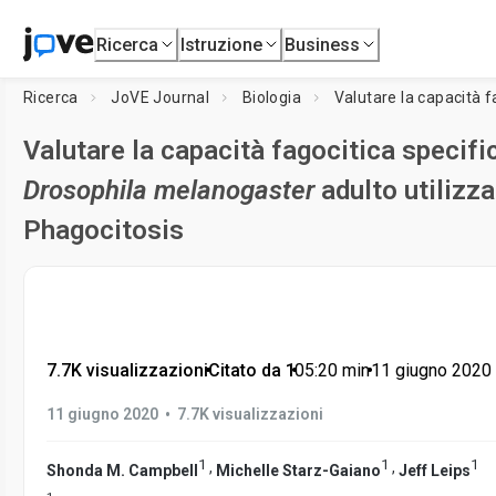
Ricerca
Istruzione
Business
Ricerca
JoVE Journal
Biologia
Valutare la capacità f
Valutare la capacità fagocitica specific
Drosophila melanogaster
adulto utilizza
Phagocitosis
7.7K visualizzazioni
•
Citato da 1
•
05:20
min
•
11 giugno 2020
•
11 giugno 2020
7.7K visualizzazioni
1
1
1
,
,
Shonda M. Campbell
Michelle Starz-Gaiano
Jeff Leips