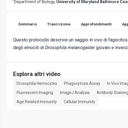
1
Department of Biology,
University of Maryland Baltimore Cou
Sommario
Trascrizione
Approfondimenti
App
Questo protocollo descrive un saggio in vivo di fagocitosi
degli emociti
di Drosophila melanogaster
giovani e invecch
Esplora altri video
Drosophila Hemocytes
Phagocytosis Assay
In Vivo Ima
Fluorescent Imaging
ImageJ Analysis
Antibody Stainin
Age Related Immunity
Cellular Immunity