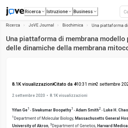
Ricerca
Istruzione
Business
Ricerca
JoVE Journal
Biochimica
Una piattaforma di membrana modello p
delle dinamiche della membrana mitoc
8.1K visualizzazioni
•
Citato da 4
•
10:31
min
•
2 settembre 20
•
2 settembre 2020
8.1K visualizzazioni
1
1
2
,
,
,
Yifan Ge
Sivakumar Boopathy
Adam Smith
Luke H. Cha
1
Department of Molecular Biology,
Massachusetts General Hos
3
University of Akron
,
Department of Genetics,
Harvard Medica