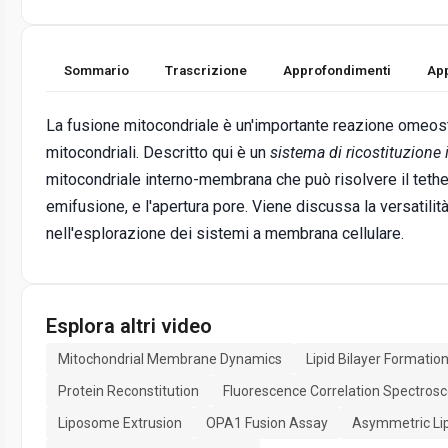
Sommario
Trascrizione
Approfondimenti
App
La fusione mitocondriale è un'importante reazione omeost
mitocondriali. Descritto qui è un
sistema di ricostituzione i
mitocondriale interno-membrana che può risolvere il teth
emifusione, e l'apertura pore. Viene discussa la versatili
nell'esplorazione dei sistemi a membrana cellulare.
Esplora altri video
Mitochondrial Membrane Dynamics
Lipid Bilayer Formatio
Protein Reconstitution
Fluorescence Correlation Spectros
Liposome Extrusion
OPA1 Fusion Assay
Asymmetric Li