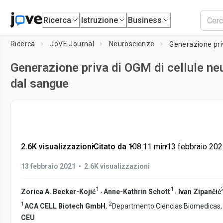
Ricerca
Istruzione
Business
Ricerca
JoVE Journal
Neuroscienze
Generazione priva di OGM di cellule neu
dal sangue
2.6K visualizzazioni
•
Citato da 1
•
08:11
min
•
13 febbraio 20
•
13 febbraio 2021
2.6K visualizzazioni
1
1
,
,
Zorica A. Becker-Kojić
Anne-Kathrin Schott
Ivan Zipančić
1
2
ACA CELL Biotech GmbH
,
Departmento Ciencias Biomedicas
CEU