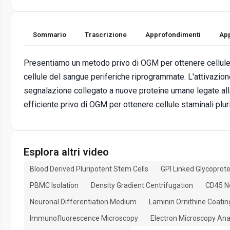
Sommario
Trascrizione
Approfondimenti
App
Presentiamo un metodo privo di OGM per ottenere cellule
cellule del sangue periferiche riprogrammate. L'attivazion
segnalazione collegato a nuove proteine umane legate all
efficiente privo di OGM per ottenere cellule staminali plu
Esplora altri video
Blood Derived Pluripotent Stem Cells
GPI Linked Glycoprote
PBMC Isolation
Density Gradient Centrifugation
CD45 Ne
Neuronal Differentiation Medium
Laminin Ornithine Coatin
Immunofluorescence Microscopy
Electron Microscopy Ana