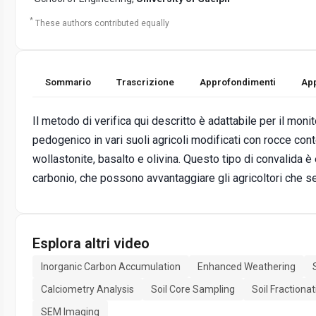
*
These authors contributed equally
Sommario
Trascrizione
Approfondimenti
App
Il metodo di verifica qui descritto è adattabile per il mon
pedogenico in vari suoli agricoli modificati con rocce conte
wollastonite, basalto e olivina. Questo tipo di convalida è
carbonio, che possono avvantaggiare gli agricoltori che s
Esplora altri video
Inorganic Carbon Accumulation
Enhanced Weathering
Calciometry Analysis
Soil Core Sampling
Soil Fractionat
SEM Imaging