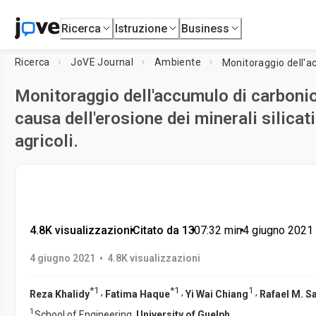
Ricerca
Istruzione
Business
Ricerca
JoVE Journal
Ambiente
Monitoraggio dell'accumulo di carboni
causa dell'erosione dei minerali silicati
agricoli.
4.8K visualizzazioni
•
Citato da 13
•
07:32
min
•
4 giugno 2021
•
4 giugno 2021
4.8K visualizzazioni
*
1
*
1
1
,
,
,
Reza Khalidy
Fatima Haque
Yi Wai Chiang
Rafael M. S
1
School of Engineering,
University of Guelph