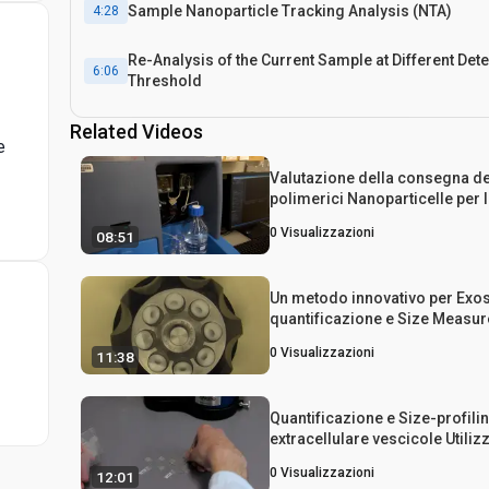
Sample Nanoparticle Tracking Analysis (NTA)
4:28
Re-Analysis of the Current Sample at Different Det
6:06
Threshold
Results: Effects of Camera Level and Detection Th
Related Videos
6:40
e
Measured Particle Size and Concentration of Filte
Unfiltered Samples
Valutazione della consegna d
Conclusion
polimerici Nanoparticelle per l
8:02
delle nanoparticelle Monitora
0
Visualizzazioni
08:51
throughput Citometria a Fluss
Un metodo innovativo per Ex
quantificazione e Size Measu
0
Visualizzazioni
11:38
Quantificazione e Size-profili
extracellulare vescicole Utili
sintonizzabile resistivo Pulse
0
Visualizzazioni
12:01