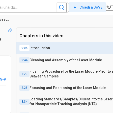
IT
Chiedi a JoVE
Migliorare la riproducibilità per soddisfare le informazioni minime per gli studi sulle vescicole extracellulari 2018 Linee guida nell'analisi del tracciamento delle nanoparticelle
Chapters in this video
e
Introduction
0:04
Cleaning and Assembly of the Laser Module
0:44
Flushing Procedure for the Laser Module Prior to 
1:29
Between Samples
9-v
Focusing and Positioning of the Laser Module
2:28
Loading Standards/Samples/Diluent into the Lase
3:34
for Nanoparticle Tracking Analysis (NTA)