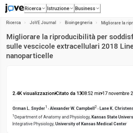
Ricerca
Istruzione
Business
Ricerca
JoVE Journal
Bioingegneria
Migliorare la riproducibilità per soddis
sulle vescicole extracellulari 2018 Line
nanoparticelle
2.4K visualizzazioni
•
Citato da 13
•
08:52
min
•
17 novembre 
1
2
,
,
Orman L. Snyder
Alexander W. Campbell
Lane K. Christen
1
Department of Anatomy and Physiology,
Kansas State Univers
Integrative Physiology,
University of Kansas Medical Center