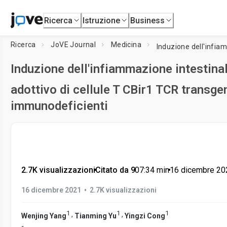
Ricerca
Istruzione
Business
Ricerca
JoVE Journal
Medicina
Induzione dell'infiammazione intestina
adottivo di cellule T CBir1 TCR transg
immunodeficienti
2.7K visualizzazioni
•
Citato da 9
•
07:34
min
•
16 dicembre 20
•
16 dicembre 2021
2.7K visualizzazioni
1
1
1
,
,
Wenjing Yang
Tianming Yu
Yingzi Cong