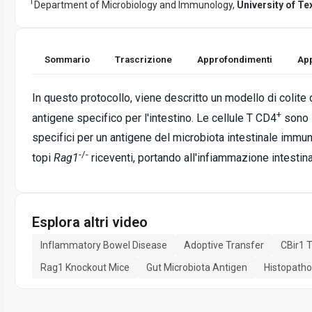
1
Department of Microbiology and Immunology,
University of T
Sommario
Trascrizione
Approfondimenti
App
In questo protocollo, viene descritto un modello di colite 
+
antigene specifico per l'intestino. Le cellule T CD4
sono i
specifici per un antigene del microbiota intestinale immun
-/-
topi
Rag1
riceventi, portando all'infiammazione intestina
Esplora altri video
Inflammatory Bowel Disease
Adoptive Transfer
CBir1 
Rag1 Knockout Mice
Gut Microbiota Antigen
Histopatho