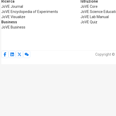
Ricerca
Istruzione
JoVE Journal
JoVE Core
JoVE Encyclopedia of Experiments
JoVE Science Educat
JoVE Visualize
JoVE Lab Manual
Business
JoVE Quiz
JoVE Business
Copyright © 2