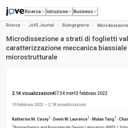
Ricerca
Istruzione
Business
Ricerca
JoVE Journal
Bioingegneria
Microdissezione a strati di foglietti val
caratterizzazione meccanica biassiale
microstrutturale
2.1K visualizzazioni
•
07:34
min
•
10 febbraio 2022
•
10 febbraio 2022
2.1K visualizzazioni
1
1
1
,
,
,
Katherine M. Casey
Devin W. Laurence
Mulan Tang
Chun
1
Biomechanics and Biomaterials Design Laboratory (BBDL), Sch