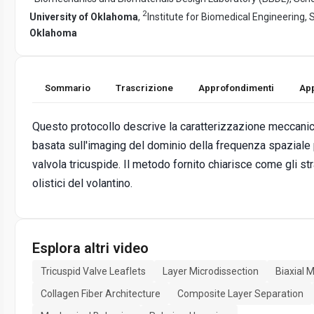
2
University of Oklahoma
,
Institute for Biomedical Engineering,
Oklahoma
Sommario
Trascrizione
Approfondimenti
App
Questo protocollo descrive la caratterizzazione meccanica
basata sull'imaging del dominio della frequenza spaziale 
valvola tricuspide. Il metodo fornito chiarisce come gli s
olistici del volantino.
Esplora altri video
Tricuspid Valve Leaflets
Layer Microdissection
Biaxial 
Collagen Fiber Architecture
Composite Layer Separation