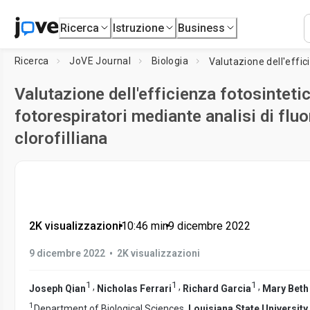
Ricerca
Istruzione
Business
Ricerca
JoVE Journal
Biologia
Valutazione dell'efficienza fotosinteti
fotorespiratori mediante analisi di flu
clorofilliana
2K visualizzazioni
•
10:46
min
•
9 dicembre 2022
•
9 dicembre 2022
2K visualizzazioni
1
1
1
,
,
,
Joseph Qian
Nicholas Ferrari
Richard Garcia
Mary Beth 
1
Department of Biological Sciences,
Louisiana State University