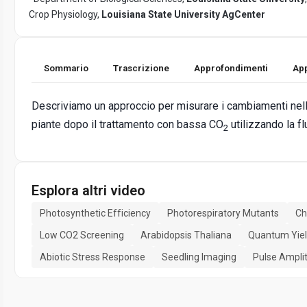
Crop Physiology,
Louisiana State University AgCenter
Sommario
Trascrizione
Approfondimenti
App
Descriviamo un approccio per misurare i cambiamenti nell'
piante dopo il trattamento con bassa CO
utilizzando la fl
2
Esplora altri video
Photosynthetic Efficiency
Photorespiratory Mutants
Ch
Low CO2 Screening
Arabidopsis Thaliana
Quantum Yie
Abiotic Stress Response
Seedling Imaging
Pulse Ampli