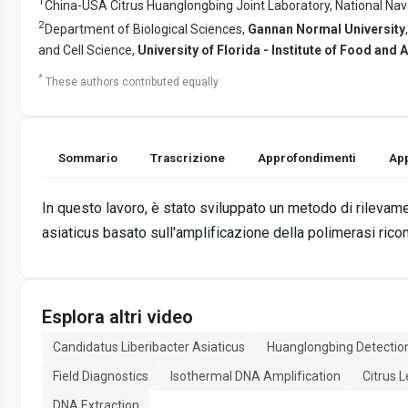
1
China-USA Citrus Huanglongbing Joint Laboratory, National Na
2
Department of Biological Sciences,
Gannan Normal University
and Cell Science,
University of Florida - Institute of Food and 
*
These authors contributed equally
Sommario
Trascrizione
Approfondimenti
App
In questo lavoro, è stato sviluppato un metodo di rilevame
asiaticus basato sull'amplificazione della polimerasi r
Esplora altri video
Candidatus Liberibacter Asiaticus
Huanglongbing Detectio
Field Diagnostics
Isothermal DNA Amplification
Citrus 
DNA Extraction