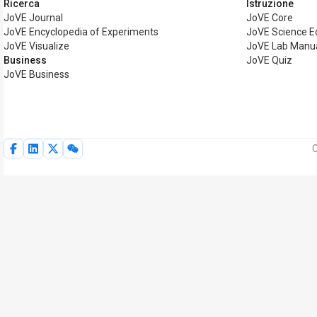
Ricerca
Istruzione
JoVE Journal
JoVE Core
JoVE Encyclopedia of Experiments
JoVE Science E
JoVE Visualize
JoVE Lab Manu
Business
JoVE Quiz
JoVE Business
C