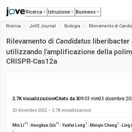
Ricerca
Istruzione
Business
Ricerca
JoVE Journal
Biologia
Rilevamento di
Candid
Rilevamento di
Candidatus
liberibacter 
utilizzando l'amplificazione della pol
CRISPR-Cas12a
2.7K visualizzazioni
•
Citato da 2
•
09:03
min
•
23 dicembre 20
•
23 dicembre 2022
2.7K visualizzazioni
*
1
*
1
1
1
,
,
,
,
Min Li
Hongkun Qin
Yunfei Long
Meiqin Cheng
Ling 