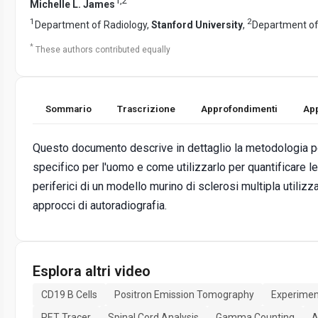
1
,
2
Michelle L. James
1
2
Department of Radiology,
Stanford University
,
Department of
*
These authors contributed equally
Sommario
Trascrizione
Approfondimenti
App
Questo documento descrive in dettaglio la metodologia pe
specifico per l'uomo e come utilizzarlo per quantificare l
periferici di un modello murino di sclerosi multipla utili
approcci di autoradiografia.
Esplora altri video
CD19 B Cells
Positron Emission Tomography
Experimen
PET Tracer
Spinal Cord Analysis
Gamma Counting
A