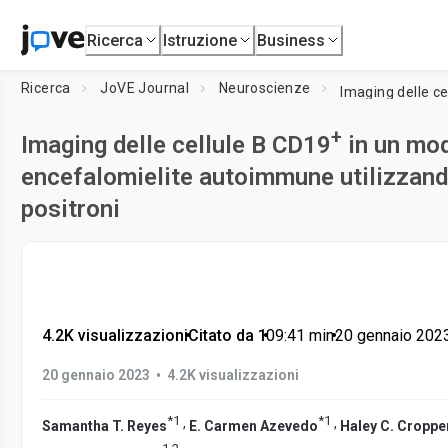
Ricerca
Istruzione
Business
Ricerca
JoVE Journal
Neuroscienze
Imaging delle ce
+
Imaging delle cellule B CD19
in un mod
encefalomielite autoimmune utilizzand
positroni
4.2K visualizzazioni
•
Citato da 1
•
09:41
min
•
20 gennaio 202
•
20 gennaio 2023
4.2K visualizzazioni
*
1
*
1
,
,
Samantha T. Reyes
E. Carmen Azevedo
Haley C. Croppe