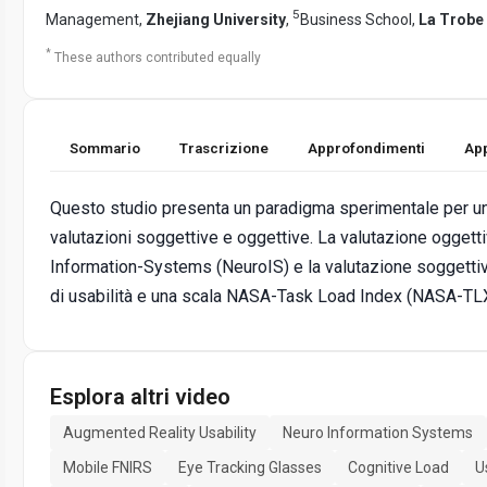
5
Management,
Zhejiang University
,
Business School,
La Trobe 
*
These authors contributed equally
Sommario
Trascrizione
Approfondimenti
App
Questo studio presenta un paradigma sperimentale per un 
valutazioni soggettive e oggettive. La valutazione oggett
Information-Systems (NeuroIS) e la valutazione soggettiv
di usabilità e una scala NASA-Task Load Index (NASA-TLX
Esplora altri video
Augmented Reality Usability
Neuro Information Systems
Mobile FNIRS
Eye Tracking Glasses
Cognitive Load
U