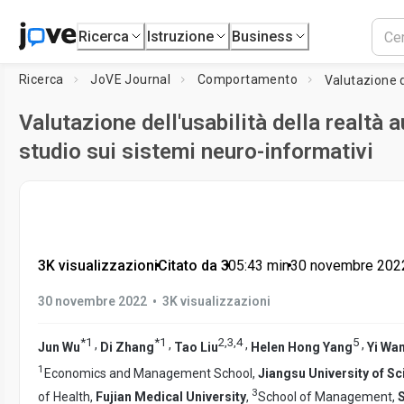
Ricerca
Istruzione
Business
Ricerca
JoVE Journal
Comportamento
Valutazione dell'usabilità della realtà
studio sui sistemi neuro-informativi
3K visualizzazioni
•
Citato da 3
•
05:43
min
•
30 novembre 202
•
30 novembre 2022
3K visualizzazioni
*
1
*
1
2
,
3
,
4
5
,
,
,
,
Jun Wu
Di Zhang
Tao Liu
Helen Hong Yang
Yi Wa
1
Economics and Management School,
Jiangsu University of S
3
of Health,
Fujian Medical University
,
School of Management,
S