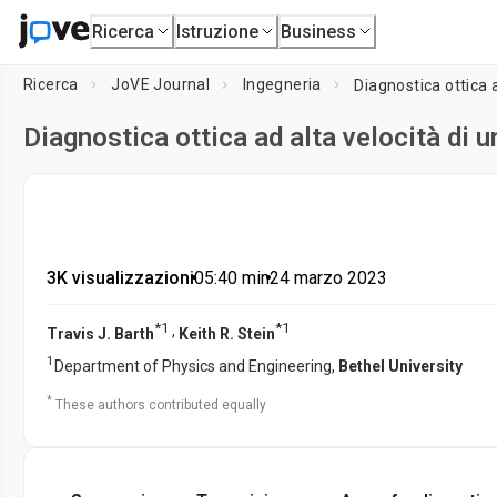
Ricerca
Istruzione
Business
Ricerca
JoVE Journal
Ingegneria
Diagnostica ottica 
Diagnostica ottica ad alta velocità di
3K visualizzazioni
•
05:40
min
•
24 marzo 2023
*
1
*
1
,
Travis J. Barth
Keith R. Stein
1
Department of Physics and Engineering,
Bethel University
*
These authors contributed equally