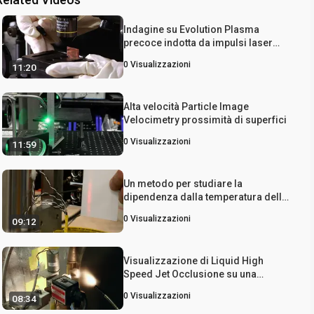
Indagine su Evolution Plasma
precoce indotta da impulsi laser
ultracorti
0
Visualizzazioni
11:20
Alta velocità Particle Image
Velocimetry prossimità di superfici
0
Visualizzazioni
11:59
Un metodo per studiare la
dipendenza dalla temperatura della
dinamica Frattura e frammentazione
0
Visualizzazioni
09:12
Visualizzazione di Liquid High
Speed ​​Jet Occlusione su una
superficie mobile
0
Visualizzazioni
08:34