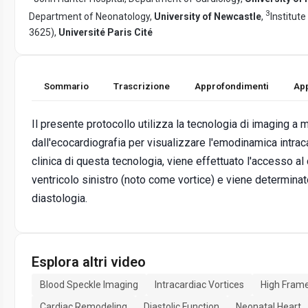
3
Department of Neonatology,
University of Newcastle
,
Institut
3625),
Université Paris Cité
Sommario
Trascrizione
Approfondimenti
App
Il presente protocollo utilizza la tecnologia di imaging a
dall'ecocardiografia per visualizzare l'emodinamica intracar
clinica di questa tecnologia, viene effettuato l'accesso al 
ventricolo sinistro (noto come vortice) e viene determinat
diastologia.
Esplora altri video
Blood Speckle Imaging
Intracardiac Vortices
High Fram
Cardiac Remodeling
Diastolic Function
Neonatal Heart