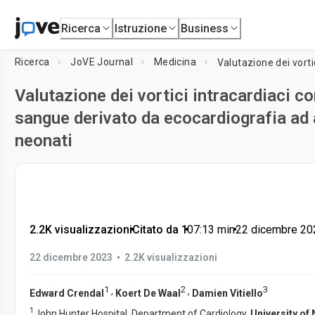
Ricerca
Istruzione
Business
Ricerca
JoVE Journal
Medicina
Valutazione dei vortici intracardiaci c
sangue derivato da ecocardiografia ad 
neonati
2.2K visualizzazioni
•
Citato da 1
•
07:13
min
•
22 dicembre 20
•
22 dicembre 2023
2.2K visualizzazioni
1
2
3
,
,
Edward Crendal
Koert De Waal
Damien Vitiello
1
John Hunter Hospital, Department of Cardiology,
University of