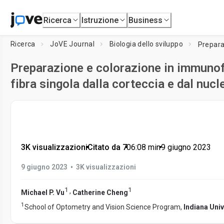
Ricerca
Istruzione
Business
Ricerca
JoVE Journal
Biologia dello sviluppo
Preparazione e colorazione in immunofl
fibra singola dalla corteccia e dal nucle
3K visualizzazioni
•
Citato da 7
•
06:08
min
•
9 giugno 2023
•
9 giugno 2023
3K visualizzazioni
1
1
,
Michael P. Vu
Catherine Cheng
1
School of Optometry and Vision Science Program,
Indiana Univ