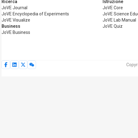
Ricerca
Istruzione
JoVE Journal
JoVE Core
JoVE Encyclopedia of Experiments
JoVE Science Edu
JoVE Visualize
JoVE Lab Manual
Business
JoVE Quiz
JoVE Business
Copyri