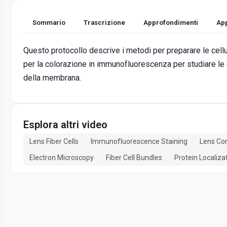
Sommario
Trascrizione
Approfondimenti
App
Questo protocollo descrive i metodi per preparare le cellule
per la colorazione in immunofluorescenza per studiare le co
della membrana.
Esplora altri video
Lens Fiber Cells
Immunofluorescence Staining
Lens Co
Electron Microscopy
Fiber Cell Bundles
Protein Localiza