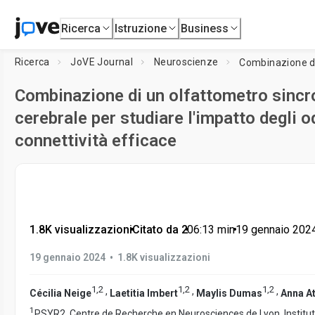
Ricerca
Istruzione
Business
Ricerca
JoVE Journal
Neuroscienze
Combinazione di un olfattometro sincro
cerebrale per studiare l'impatto degli od
connettività efficace
1.8K visualizzazioni
•
Citato da 2
•
06:13
min
•
19 gennaio 202
•
19 gennaio 2024
1.8K visualizzazioni
1
,
2
1
,
2
1
,
2
,
,
,
Cécilia Neige
Laetitia Imbert
Maylis Dumas
Anna A
1
PSYR2, Centre de Recherche en Neurosciences de Lyon, Institut