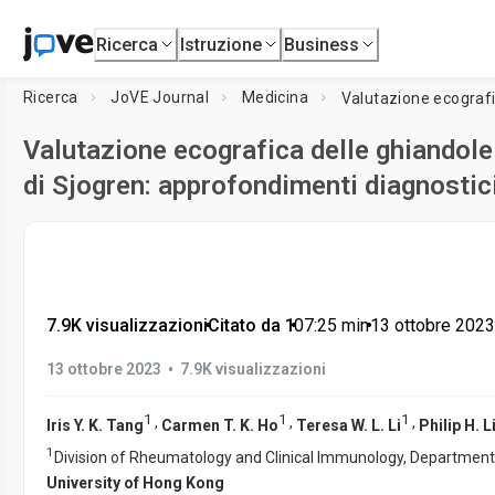
Ricerca
Istruzione
Business
Ricerca
JoVE Journal
Medicina
Valutazione ecografica delle ghiandole 
di Sjogren: approfondimenti diagnostic
7.9K visualizzazioni
•
Citato da 1
•
07:25
min
•
13 ottobre 2023
•
13 ottobre 2023
7.9K visualizzazioni
1
1
1
,
,
,
Iris Y. K. Tang
Carmen T. K. Ho
Teresa W. L. Li
Philip H. L
1
Division of Rheumatology and Clinical Immunology, Department
University of Hong Kong