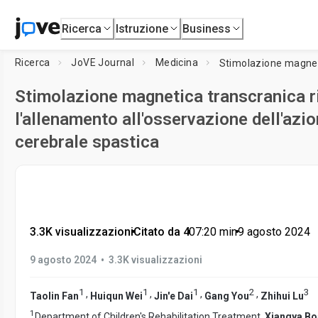
Ricerca
Istruzione
Business
Ricerca
JoVE Journal
Medicina
Stimolazione magnetica transcranica r
l'allenamento all'osservazione dell'azio
cerebrale spastica
3.3K visualizzazioni
•
Citato da 4
•
07:20
min
•
9 agosto 2024
•
9 agosto 2024
3.3K visualizzazioni
1
1
1
2
3
,
,
,
,
Taolin Fan
Huiqun Wei
Jin'e Dai
Gang You
Zhihui Lu
1
Department of Children's Rehabilitation Treatment,
Xiangya Boa