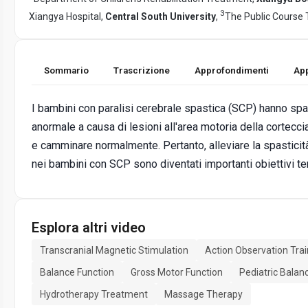
3
Xiangya Hospital,
Central South University
,
The Public Course
Sommario
Trascrizione
Approfondimenti
App
I bambini con paralisi cerebrale spastica (SCP) hanno spas
anormale a causa di lesioni all'area motoria della cortecci
e camminare normalmente. Pertanto, alleviare la spasticità
nei bambini con SCP sono diventati importanti obiettivi ter
Esplora altri video
Transcranial Magnetic Stimulation
Action Observation Trai
Balance Function
Gross Motor Function
Pediatric Balan
Hydrotherapy Treatment
Massage Therapy