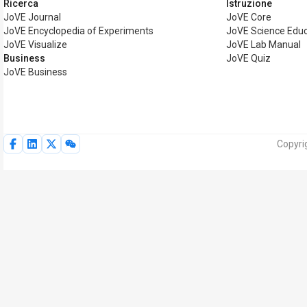
Ricerca
Istruzione
JoVE Journal
JoVE Core
JoVE Encyclopedia of Experiments
JoVE Science Educ
JoVE Visualize
JoVE Lab Manual
Business
JoVE Quiz
JoVE Business
Copyrig